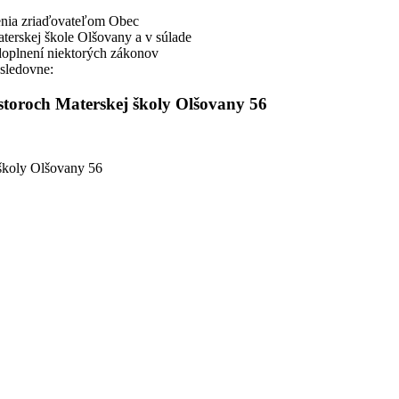
renia zriaďovateľom Obec
terskej škole Olšovany a v súlade
doplnení niektorých zákonov
asledovne:
storoch Materskej školy Olšovany 56
 školy Olšovany 56