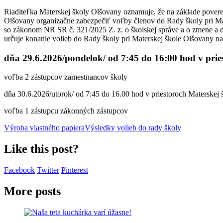
Riaditeľka Materskej školy Olšovany oznamuje, že na základe pove
Olšovany organizačne zabezpečiť voľby členov do Rady školy pri Ma
so zákonom NR SR č. 321/2025 Z. z. o školskej správe a o zmene a 
určuje konanie volieb do Rady školy pri Materskej škole Olšovany n
dňa 29.6.2026/pondelok/ od 7:45 do 16:00 hod v prie
voľba 2 zástupcov zamestnancov školy
dňa 30.6.2026/utorok/ od 7:45 do 16.00 hod v priestoroch Materskej
voľba 1 zástupcu zákonných zástupcov
Výroba vlastného papiera
Výsledky volieb do rady školy
Like this post?
Facebook
Twitter
Pinterest
More posts