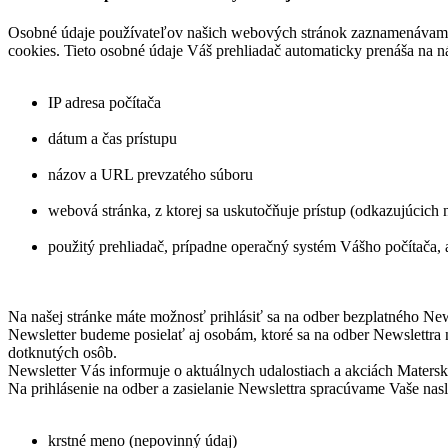
Osobné údaje používateľov našich webových stránok zaznamenávame a
cookies. Tieto osobné údaje Váš prehliadač automaticky prenáša na n
IP adresa počítača
dátum a čas prístupu
názov a URL prevzatého súboru
webová stránka, z ktorej sa uskutočňuje prístup (odkazujúcich
použitý prehliadač, prípadne operačný systém Vášho počítača, 
Na našej stránke máte možnosť prihlásiť sa na odber bezplatného New
Newsletter budeme posielať aj osobám, ktoré sa na odber Newslettra n
dotknutých osôb.
Newsletter Vás informuje o aktuálnych udalostiach a akciách Matersk
Na prihlásenie na odber a zasielanie Newslettra spracúvame Vaše nas
krstné meno (nepovinný údaj)