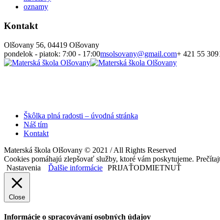
oznamy
Kontakt
Olšovany 56, 04419 Olšovany
pondelok - piatok: 7:00 - 17:00
msolsovany@gmail.com
+ 421 55 309
Škôlka plná radosti – úvodná stránka
Náš tím
Kontakt
Materská škola Olšovany © 2021 / All Rights Reserved
Cookies pomáhajú zlepšovať služby, ktoré vám poskytujeme. Prečítajt
Nastavenia
Ďalšie informácie
PRIJAŤ
ODMIETNUŤ
Close
Informácie o spracovávaní osobných údajov