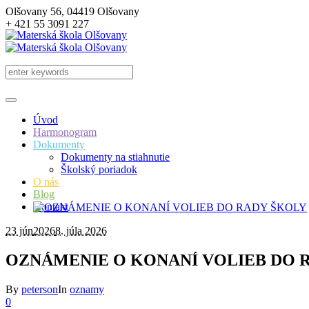
Olšovany 56, 04419 Olšovany
+ 421 55 3091 227
Úvod
Harmonogram
Dokumenty
Dokumenty na stiahnutie
Školský poriadok
O nás
Blog
Kontakt
23 jún
2026
8. júla 2026
OZNÁMENIE O KONANÍ VOLIEB DO 
By
peterson
In
oznamy
0