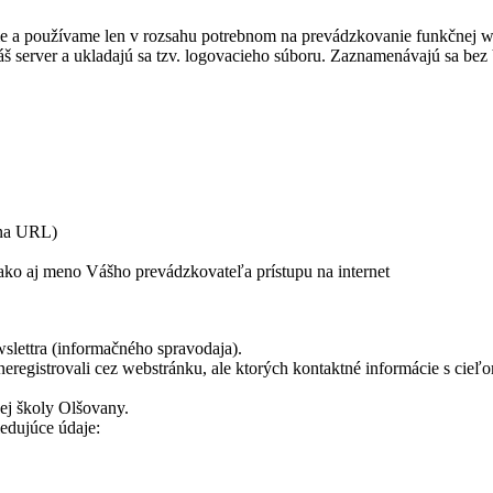
 používame len v rozsahu potrebnom na prevádzkovanie funkčnej webov
áš server a ukladajú sa tzv. logovacieho súboru. Zaznamenávajú sa be
 na URL)
ako aj meno Vášho prevádzkovateľa prístupu na internet
slettra (informačného spravodaja).
eregistrovali cez webstránku, ale ktorých kontaktné informácie s cieľ
ej školy Olšovany.
ledujúce údaje: