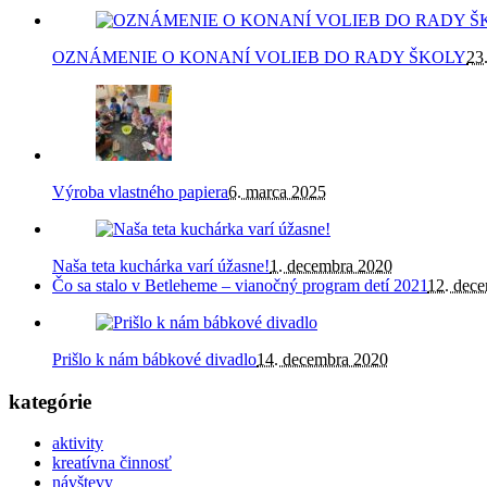
OZNÁMENIE O KONANÍ VOLIEB DO RADY ŠKOLY
23
Výroba vlastného papiera
6. marca 2025
Naša teta kuchárka varí úžasne!
1. decembra 2020
Čo sa stalo v Betleheme – vianočný program detí 2021
12. dec
Prišlo k nám bábkové divadlo
14. decembra 2020
kategórie
aktivity
kreatívna činnosť
návštevy